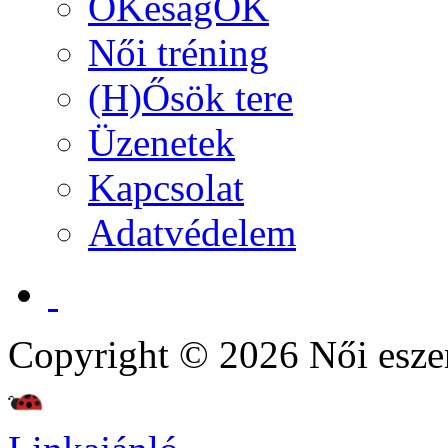
OKéságOK
Női tréning
(H)Ősök tere
Üzenetek
Kapcsolat
Adatvédelem
Copyright © 2026 Női esze