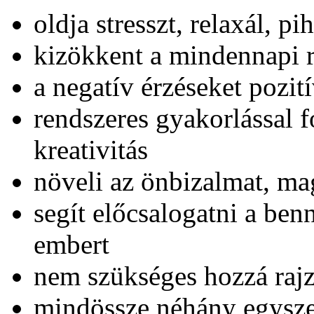
oldja stresszt, relaxál, pih
kizökkent a mindennapi r
a negatív érzéseket pozit
rendszeres gyakorlással f
kreativitás
növeli az önbizalmat, mag
segít előcsalogatni a ben
embert
nem szükséges hozzá raj
mindössze néhány egysze