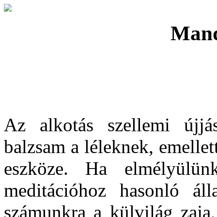
Mand
Az alkotás szellemi újjá
balzsam a léleknek, emelle
eszköze. Ha elmélyülünk
meditációhoz hasonló áll
számunkra a külvilág zaja,