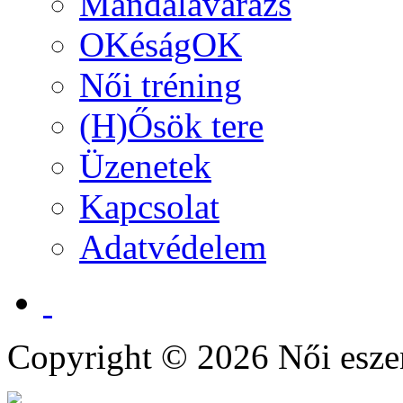
Mandalavarázs
OKéságOK
Női tréning
(H)Ősök tere
Üzenetek
Kapcsolat
Adatvédelem
Copyright © 2026 Női esze