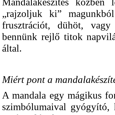
Mandalakészítés közben le
„rajzoljuk ki” magunkból:
frusztrációt, dühöt, vagy
bennünk rejlő titok napvil
által.
Miért pont a mandalakészít
A mandala egy mágikus form
szimbólumaival gyógyító, h