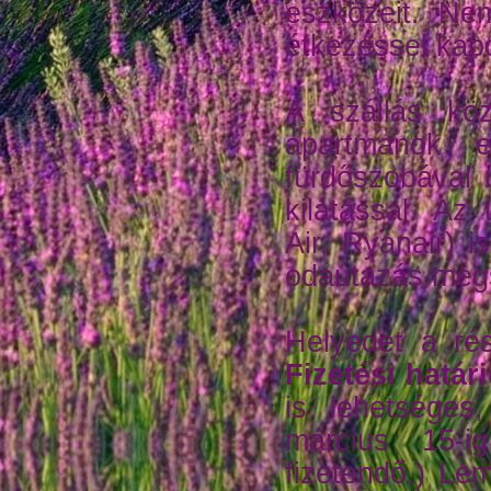
eszközeit. Ne
étkezéssel kap
A szállás köz
apartmanok e
fürdőszobával 
kilátással. Az
Air, Ryanair) 
odautazás megs
Helyedet a rész
Fizetési határ
is lehetséges
március 15-i
fizetendő.) Le