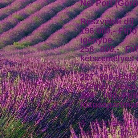
Nei Pori (Gör
Részvételi díj
196 000,- Ft/f
igénybe
256 000,- Ft
kétszemélyes
227 000,-Ft/f
személy veszi
294 000,-Ft
luxusapartma
A részvételi 
transzfer díjá