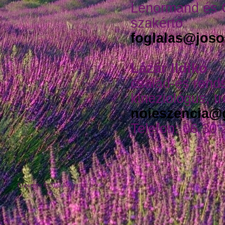
Lenormand és 
szakértő
foglalas@joso
Lázár Ildikó
család-és rends
kineziológus, t
noieszencia@
Telefon: 06 30
Copyright © 2026 Női eszencia