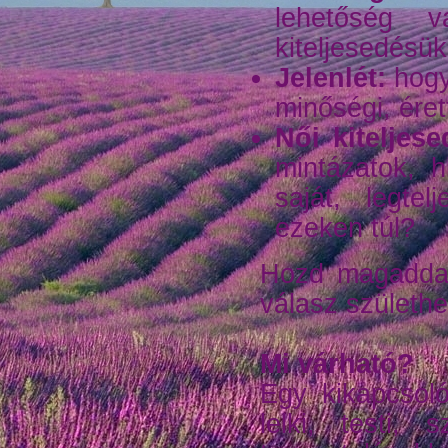
lehetőség v
kiteljesedésük
Jelenlét:
hogy
minőségi, érett
Női kiteljese
mintázatok, 
saját, legte
ezeken túl?
Hozd magaddal 
válasz születh
Mi várható?
Egy kikapcsoló
lelki, testi, 