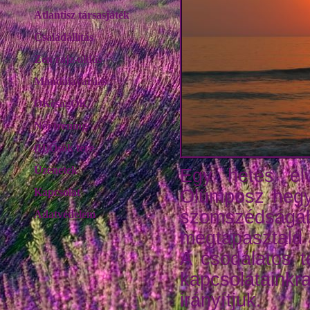
Atlantisz társasjáték
Családállítás
Zen rajz-oldás
Mandalavarázs
OKéságOK
Női tréning
(H)Ősök tere
Üzenetek
Egy hetes el
Kapcsolat
Olümposz hegy 
szomszédsá
Adatvédelem
megtapasztald 
A csodálatos t
kapcsolatainkr
irányítjuk.