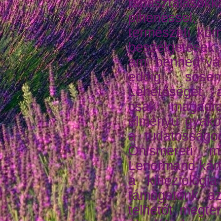
tapasztaláso
pihenéssel
természeti kör
beszélgetések,
ami benned va
eddig sose
Lehetőséget 
csak magadra
élményű gyakorl
a tudatosságo
Önismereti m
Lenormand kárty
a kineziológi
támogatónk az
telhetőt megten