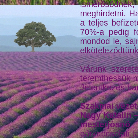
ismerősödnek,
meghirdetni. Ha
a teljes befize
70%-a pedig fo
mondod le, saj
elköteleződtünk
Várunk szerete
teremthessük m
Jelentkezés bá
Szakmai vezet
Nagy Katalin 
mesterjósnő
párkapcsolati 