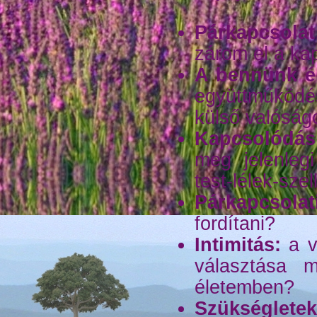
Párkapcsolat
zárom el a ka
A bennünk él
együttműköd
külső valóság
Kapcsolódá
meg jelenle
test-lélek-sze
Párkapcsolat
fordítani?
Intimitás:
a va
választása m
életemben?
Szükségletek