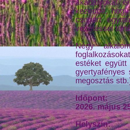
akadályokat er
kezedbe, hogy
csoport egymá
vezetéssel tört
Négy alkalom
foglalkozásoka
estéket együtt 
gyertyafényes 
megosztás stb.
Időpont:
2026. május 25
Helyszín: