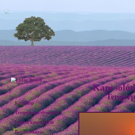
Kapcsolód
Tengerp
Kezdőlap
Tengerparti elvonulás
Egyéni konzultáció
Bemutatkozás